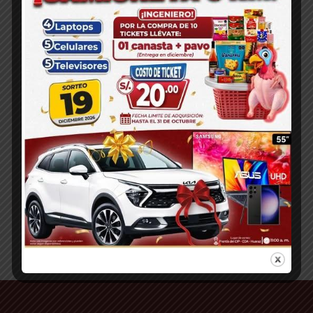
❮
❯
Decano Departamental
Dr. Ing. CIP Jaime Walter Blas Cano