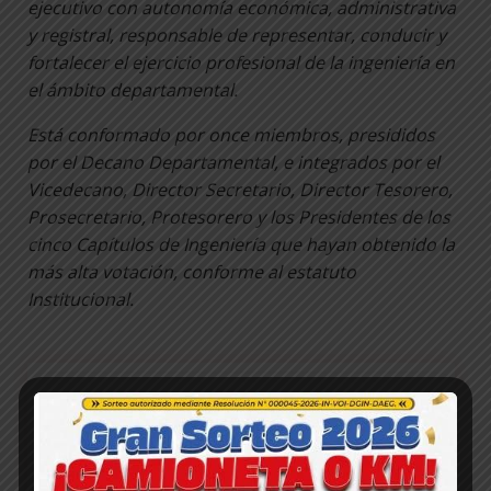
ejecutivo con autonomía económica, administrativa
y registral, responsable de representar, conducir y
fortalecer el ejercicio profesional de la ingeniería en
el ámbito departamental.
Está conformado por once miembros, presididos
por el Decano Departamental, e integrados por el
Vicedecano, Director Secretario, Director Tesorero,
Prosecretario, Protesorero y los Presidentes de los
cinco Capítulos de Ingeniería que hayan obtenido la
más alta votación, conforme al estatuto
Institucional.