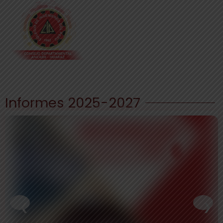
Informes 2025-2027
❮
❯